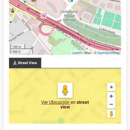
100 m
500 ft
Leaflet
| Wasi - ©
OpenStreetMap
Street View
Ver Ubicación
en
street
view