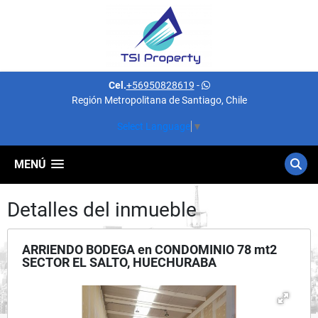
Cel.
+56950828619
-
Región Metropolitana de Santiago, Chile
Select Language
▼
MENÚ
Detalles del inmueble
ARRIENDO BODEGA en CONDOMINIO 78 mt2
SECTOR EL SALTO, HUECHURABA