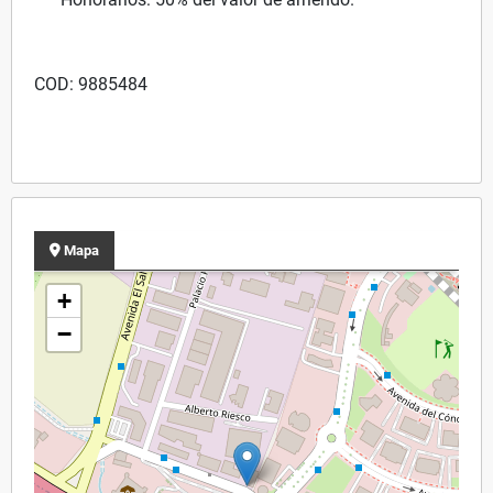
COD: 9885484
Mapa
+
−