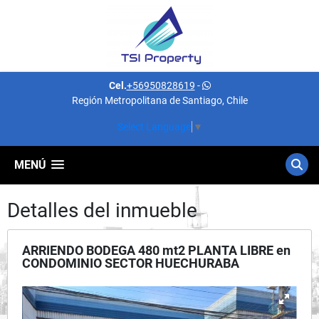
Cel.
+56950828619
-
Región Metropolitana de Santiago, Chile
Select Language
▼
MENÚ
Detalles del inmueble
ARRIENDO BODEGA 480 mt2 PLANTA LIBRE en
CONDOMINIO SECTOR HUECHURABA