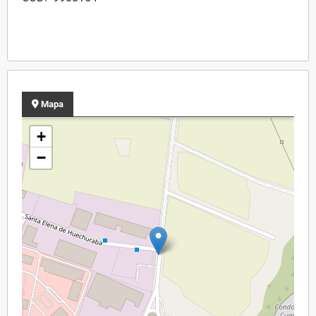
Mapa
+
−