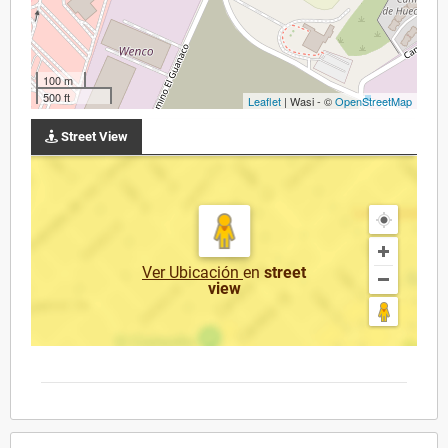
100 m
500 ft
Leaflet
| Wasi - ©
OpenStreetMap
Street View
Ver Ubicación
en
street
view