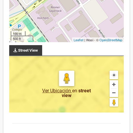
100 m
500 ft
Leaflet
| Wasi - ©
OpenStreetMap
Street View
Ver Ubicación
en
street
view