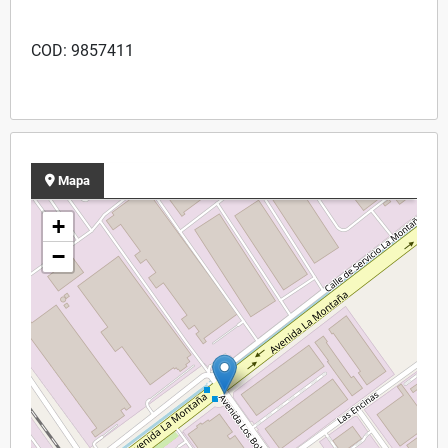
COD: 9857411
Mapa
+
−