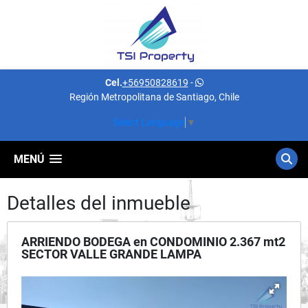
Cel.
+56950828619
-
Región Metropolitana de Santiago, Chile
Select Language
▼
MENÚ
Detalles del inmueble
ARRIENDO BODEGA en CONDOMINIO 2.367 mt2
SECTOR VALLE GRANDE LAMPA