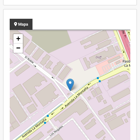
Mapa
+
−