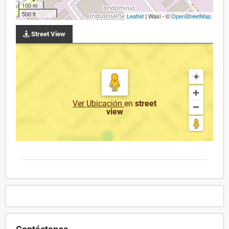
100 m
500 ft
Leaflet
| Wasi - ©
OpenStreetMap
Street View
Ver Ubicación
en
street
view