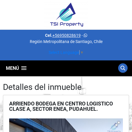
Cel.
+56950828619
-
Región Metropolitana de Santiago, Chile
Select Language
▼
MENÚ
Detalles del inmueble
ARRIENDO BODEGA EN CENTRO LOGISTICO
CLASE A, SECTOR ENEA, PUDAHUEL.