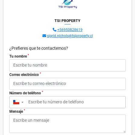
TSI PROPERTY
+56950828619
sigrid.nichols@tsiproperty.cl
¿Prefieres que te contactemos?
*
Tu nombre
*
Correo electrónico
*
Número de teléfono
▼
*
Mensaje