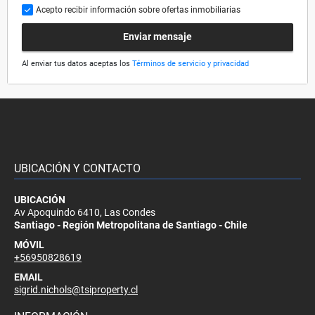
Acepto recibir información sobre ofertas inmobiliarias
Enviar mensaje
Al enviar tus datos aceptas los
Términos de servicio y privacidad
UBICACIÓN Y CONTACTO
UBICACIÓN
Av Apoquindo 6410, Las Condes
Santiago - Región Metropolitana de Santiago - Chile
MÓVIL
+56950828619
EMAIL
sigrid.nichols@tsiproperty.cl