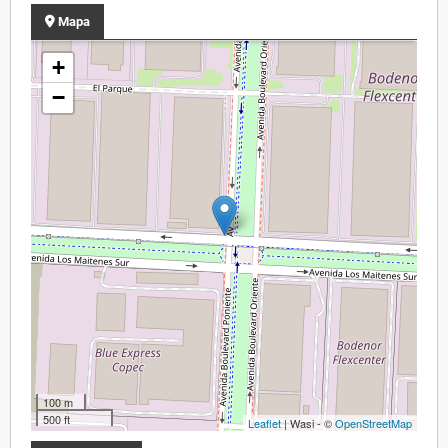
Mapa
+
−
100 m
500 ft
Leaflet
| Wasi - ©
OpenStreetMap