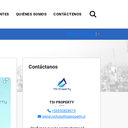
NTES
QUIÉNES SOMOS
CONTÁCTENOS
Select Language
▼
Contáctanos
TSI PROPERTY
+56950828619
sigrid.nichols@tsiproperty.cl