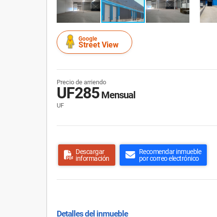
Google
Street View
Precio de arriendo
UF285
Mensual
UF
Descargar
Recomendar inmueble
información
por correo electrónico
Detalles del inmueble