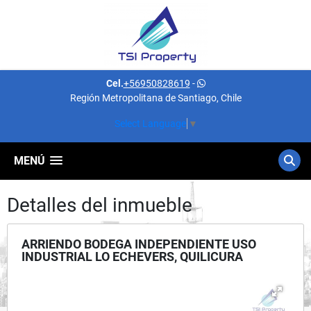
Cel.
+56950828619
-
Región Metropolitana de Santiago, Chile
Select Language
▼
MENÚ
Detalles del inmueble
ARRIENDO BODEGA INDEPENDIENTE USO
INDUSTRIAL LO ECHEVERS, QUILICURA