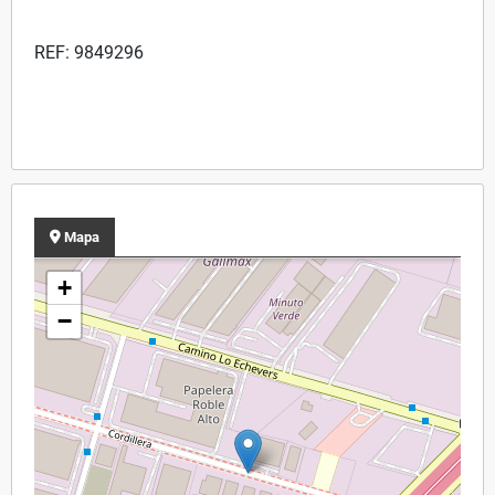
REF: 9849296
Mapa
+
−