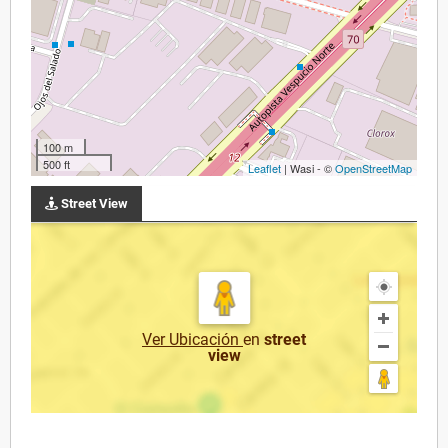
100 m
500 ft
Leaflet
| Wasi - ©
OpenStreetMap
Street View
Ver Ubicación
en
street
view