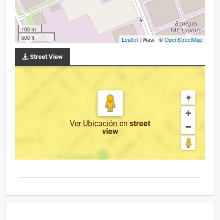
100 m
500 ft
Leaflet
| Wasi - ©
OpenStreetMap
Street View
Ver Ubicación
en
street
view