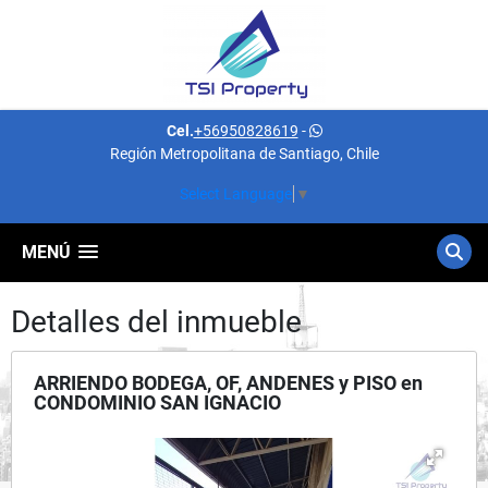
Cel.
+56950828619
-
Región Metropolitana de Santiago, Chile
Select Language
▼
MENÚ
Detalles del inmueble
ARRIENDO BODEGA, OF, ANDENES y PISO en
CONDOMINIO SAN IGNACIO