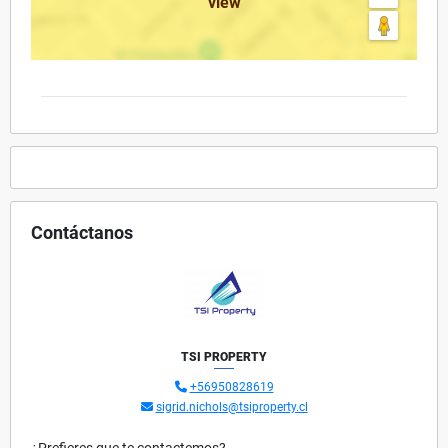
view
Contáctanos
TSI PROPERTY
+56950828619
sigrid.nichols@tsiproperty.cl
¿Prefieres que te contactemos?