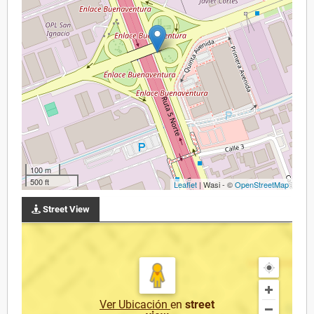
100 m
500 ft
Leaflet
| Wasi - ©
OpenStreetMap
Street View
Ver Ubicación
en
street