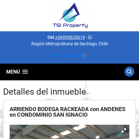
Cel.
+56950828619
-
Región Metropolitana de Santiago, Chile
Select Language
▼
MENÚ
Detalles del inmueble
ARRIENDO BODEGA RACKEADA con ANDENES
en CONDOMINIO SAN IGNACIO