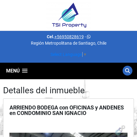
Cel.
+56950828619
-
Región Metropolitana de Santiago, Chile
Select Language
▼
MENÚ
Detalles del inmueble
ARRIENDO BODEGA con OFICINAS y ANDENES
en CONDOMINIO SAN IGNACIO