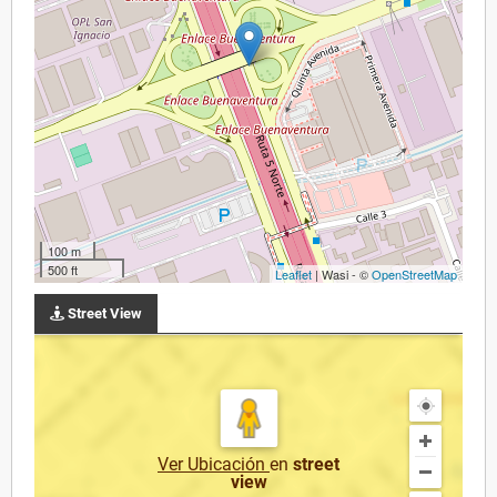
100 m
500 ft
Leaflet
| Wasi - ©
OpenStreetMap
Street View
Ver Ubicación
en
street
view