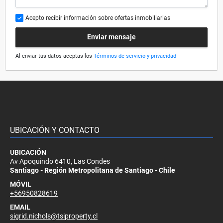
Acepto recibir información sobre ofertas inmobiliarias
Enviar mensaje
Al enviar tus datos aceptas los
Términos de servicio y privacidad
UBICACIÓN Y CONTACTO
UBICACIÓN
Av Apoquindo 6410, Las Condes
Santiago - Región Metropolitana de Santiago - Chile
MÓVIL
+56950828619
EMAIL
sigrid.nichols@tsiproperty.cl