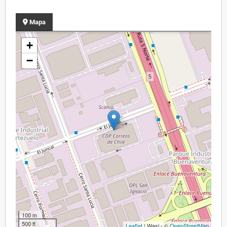
Mapa
+
−
100 m
500 ft
Leaflet
| Wasi - ©
OpenStreetMap