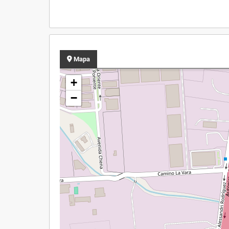
Mapa
+
−