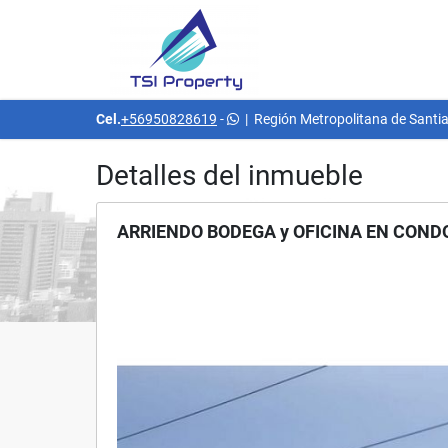
Cel.
+56950828619
-
|
Región Metropolitana de Santia
Detalles del inmueble
ARRIENDO BODEGA y OFICINA EN COND