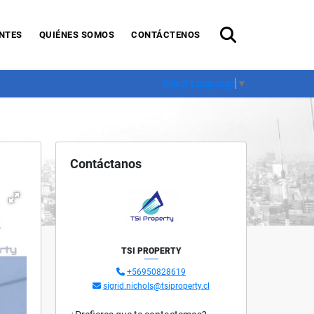
NTES
QUIÉNES SOMOS
CONTÁCTENOS
Select Language
▼
Contáctanos
TSI PROPERTY
+56950828619
sigrid.nichols@tsiproperty.cl