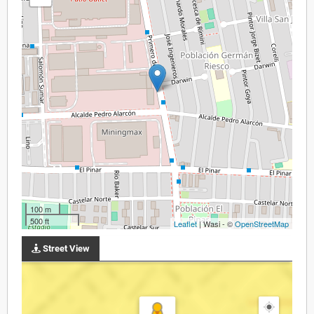
100 m
500 ft
Leaflet
| Wasi - ©
OpenStreetMap
Street View