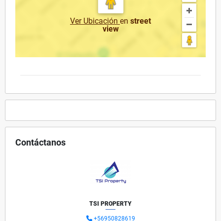
Ver Ubicación
en
street
view
Contáctanos
TSI PROPERTY
+56950828619