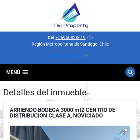
Cel.
+56950828619
-
Región Metropolitana de Santiago, Chile
Select Language
▼
MENÚ
Detalles del inmueble
ARRIENDO BODEGA 3000 mt2 CENTRO DE
DISTRIBUCION CLASE A, NOVICIADO