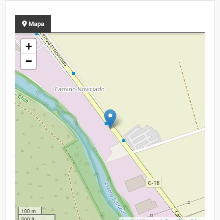
Mapa
+
−
100 m
500 ft