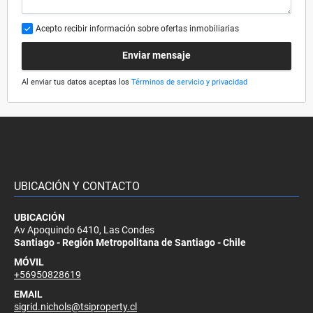
Acepto recibir información sobre ofertas inmobiliarias
Enviar mensaje
Al enviar tus datos aceptas los
Términos de servicio y privacidad
UBICACIÓN Y CONTACTO
UBICACIÓN
Av Apoquindo 6410, Las Condes
Santiago - Región Metropolitana de Santiago - Chile
MÓVIL
+56950828619
EMAIL
sigrid.nichols@tsiproperty.cl