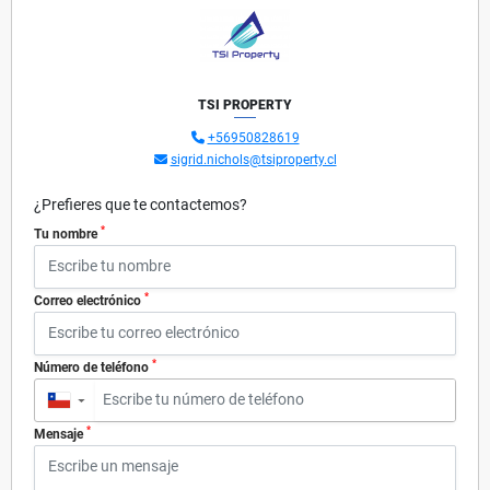
TSI PROPERTY
+56950828619
sigrid.nichols@tsiproperty.cl
¿Prefieres que te contactemos?
*
Tu nombre
*
Correo electrónico
*
Número de teléfono
▼
*
Mensaje