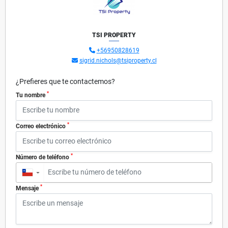
TSI PROPERTY
+56950828619
sigrid.nichols@tsiproperty.cl
¿Prefieres que te contactemos?
*
Tu nombre
*
Correo electrónico
*
Número de teléfono
▼
*
Mensaje