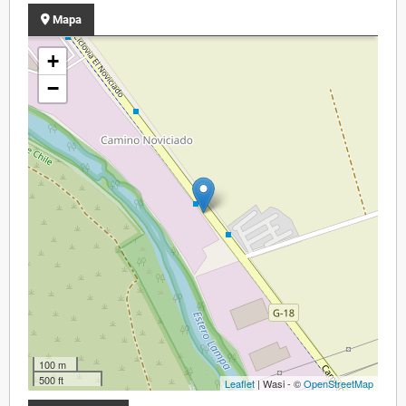
Mapa
+
−
100 m
500 ft
Leaflet
| Wasi - ©
OpenStreetMap