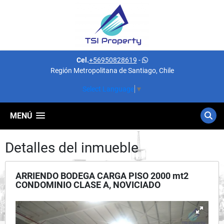
Cel.
+56950828619
-
Región Metropolitana de Santiago, Chile
Select Language
▼
MENÚ
Detalles del inmueble
ARRIENDO BODEGA CARGA PISO 2000 mt2
CONDOMINIO CLASE A, NOVICIADO