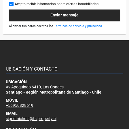
Acepto recibir información sobre ofertas inmobiliarias
Enviar mensaje
Al enviar tus datos aceptas los
Términos de servicio y privacidad
UBICACIÓN Y CONTACTO
UBICACIÓN
Av Apoquindo 6410, Las Condes
Santiago - Región Metropolitana de Santiago - Chile
MÓVIL
+56950828619
EMAIL
sigrid.nichols@tsiproperty.cl