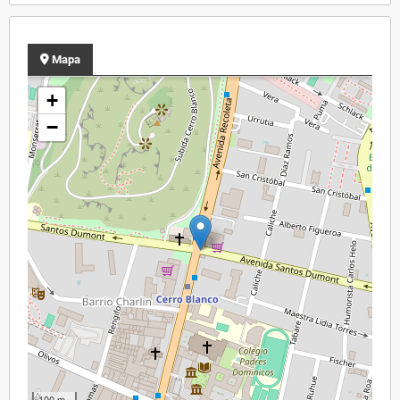
Mapa
+
−
100 m