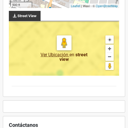
500 ft
Leaflet
| Wasi - ©
OpenStreetMap
Street View
Ver Ubicación
en
street
view
Contáctanos