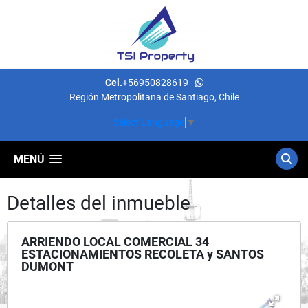
Cel.
+56950828619
-
Región Metropolitana de Santiago, Chile
Select Language
▼
MENÚ
Detalles del inmueble
ARRIENDO LOCAL COMERCIAL 34
ESTACIONAMIENTOS RECOLETA y SANTOS
DUMONT