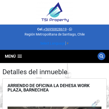
Cel.
+56950828619
-
Región Metropolitana de Santiago, Chile
Select Language
▼
MENÚ
Detalles del inmueble
ARRIENDO DE OFICINA LA DEHESA WORK
PLAZA, BARNECHEA