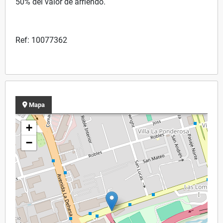
50% del valor de arriendo.
Ref: 10077362
Mapa
+
−