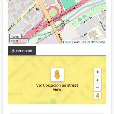
100 m
500 ft
Leaflet
| Wasi - ©
OpenStreetMap
Street View
Ver Ubicación
en
street
view