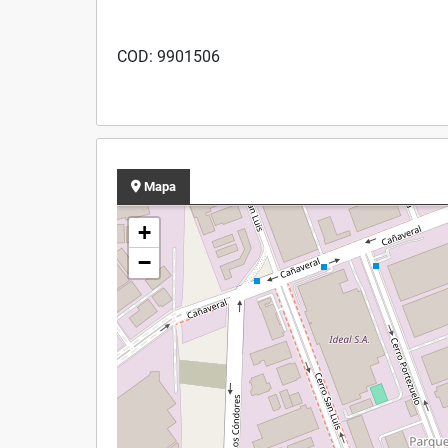
COD: 9901506
Mapa
+
−