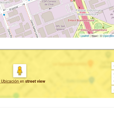
Leaflet
| Wasi - ©
OpenStr
r Ubicación
en
street view