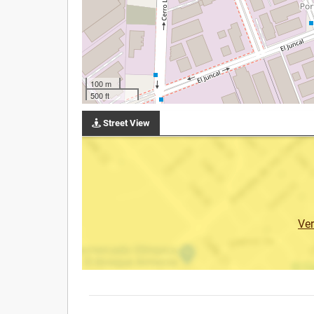
100 m
500 ft
Street View
Ve