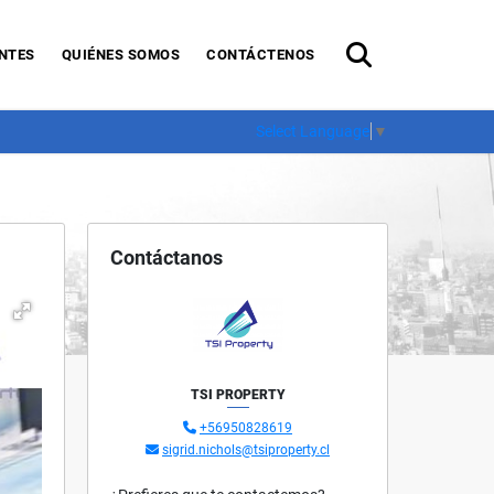
NTES
QUIÉNES SOMOS
CONTÁCTENOS
Select Language
▼
Contáctanos
TSI PROPERTY
+56950828619
sigrid.nichols@tsiproperty.cl