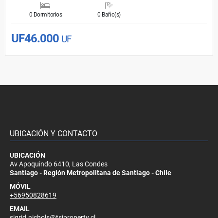
0 Dormitorios
0 Baño(s)
UF46.000
UF
UBICACIÓN Y CONTACTO
UBICACIÓN
Av Apoquindo 6410, Las Condes
Santiago - Región Metropolitana de Santiago - Chile
MÓVIL
+56950828619
EMAIL
sigrid.nichols@tsiproperty.cl